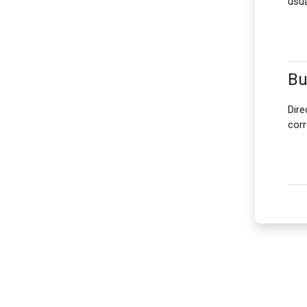
usua
Bu
Dire
cor