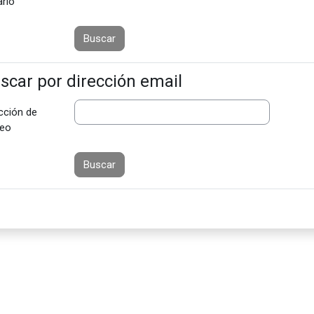
rio
scar por dirección email
cción de
reo